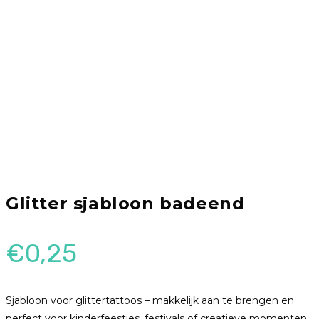
Glitter sjabloon badeend
€
0,25
Sjabloon voor glittertattoos – makkelijk aan te brengen en
perfect voor kinderfeestjes, festivals of creatieve momenten.