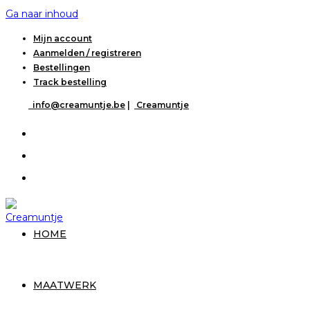
Ga naar inhoud
Mijn account
Aanmelden / registreren
Bestellingen
Track bestelling
info@creamuntje.be
|
Creamuntje
HOME
MAATWERK