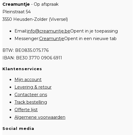
Creamuntje
- Op afspraak
Pleinstraat 54
3550 Heusden-Zolder (Viversel)
Email:
info@creamuntje.be
Opent in je toepassing
Messenger:
Creamuntje
Opent in een nieuwe tab
BTW: BE0835.075.176
IBAN: BE30 3770 0906 6911
Klantenservices
Mijn account
Levering & retour
Contacteer ons
Track bestelling
Offerte lijst
Algemene voorwaarden
Social media