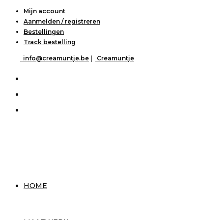
Ga
Mijn account
Aanmelden / registreren
naar
Bestellingen
inhoud
Track bestelling
info@creamuntje.be
|
Creamuntje
HOME