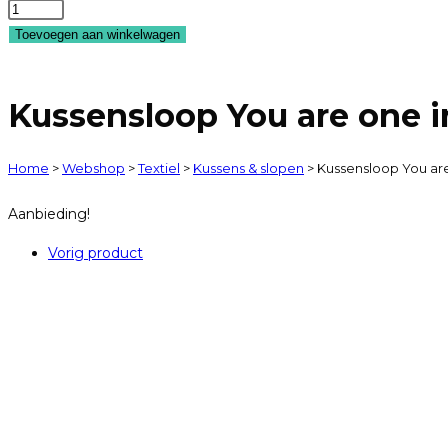
Kussensloop
sluiten.
was:
is:
You
Toevoegen aan winkelwagen
€7,95.
€2,95.
are
one
Kussensloop You are one i
in
a
melon
Home
>
Webshop
>
Textiel
>
Kussens & slopen
>
Kussensloop You are
aantal
Aanbieding!
Vorig product