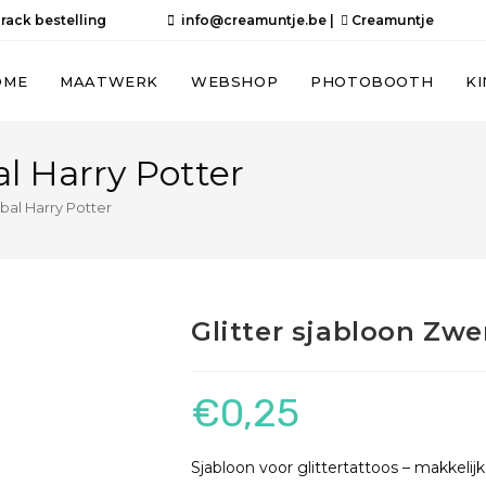
rack bestelling
info@creamuntje.be
|
Creamuntje
OME
MAATWERK
WEBSHOP
PHOTOBOOTH
K
al Harry Potter
bal Harry Potter
Glitter sjabloon Zwe
€
0,25
Sjabloon voor glittertattoos – makkelij