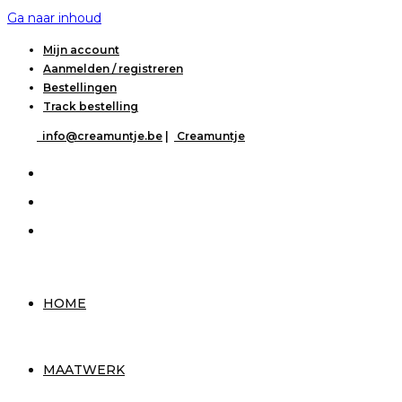
Ga naar inhoud
Mijn account
Aanmelden / registreren
Bestellingen
Track bestelling
info@creamuntje.be
|
Creamuntje
HOME
MAATWERK