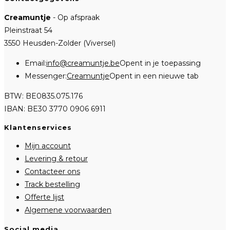
Creamuntje
- Op afspraak
Pleinstraat 54
3550 Heusden-Zolder (Viversel)
Email:
info@creamuntje.be
Opent in je toepassing
Messenger:
Creamuntje
Opent in een nieuwe tab
BTW: BE0835.075.176
IBAN: BE30 3770 0906 6911
Klantenservices
Mijn account
Levering & retour
Contacteer ons
Track bestelling
Offerte lijst
Algemene voorwaarden
Social media