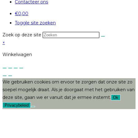
Contacteer ons
€
0,00
Toggle site zoeken
Zoek op deze site
×
Winkelwagen
We gebruiken cookies om ervoor te zorgen dat onze site zo
soepel mogelijk draait. Als je doorgaat met het gebruiken van
deze site, gaan we er vanuit dat je ermee instemt.
Ok
Privacybeleid