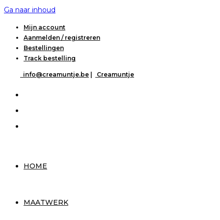
Ga naar inhoud
Mijn account
Aanmelden / registreren
Bestellingen
Track bestelling
info@creamuntje.be
|
Creamuntje
HOME
MAATWERK